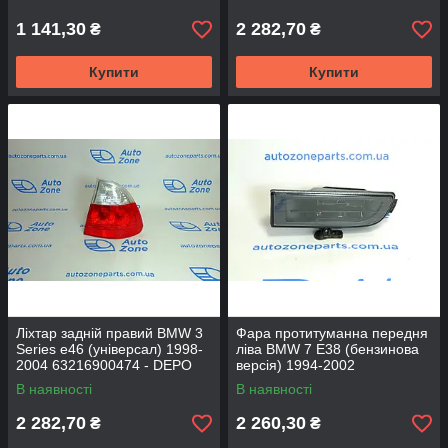
1 141,30
2 282,70
₴
₴
Купити
Купити
Ліхтар задній правий BMW 3
Фара протитуманна передня
Series e46 (універсал) 1998-
ліва BMW 7 E38 (бензинова
2004 63216900474 - DEPO
версія) 1994-2002
63178352023 - DEPO
В наявності
В наявності
2 282,70
2 260,30
₴
₴