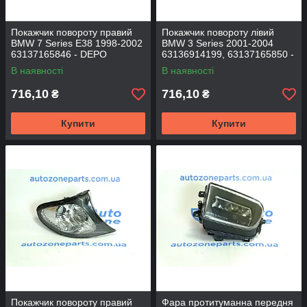
Покажчик повороту правий
Покажчик повороту лівий
BMW 7 Series Е38 1998-2002
BMW 3 Series 2001-2004
63137165846 - DEPO
63136914199, 63137165850 -
DEPO
В наявності
В наявності
716,10
716,10
₴
₴
Купити
Купити
Покажчик повороту правий
Фара протитуманна передня