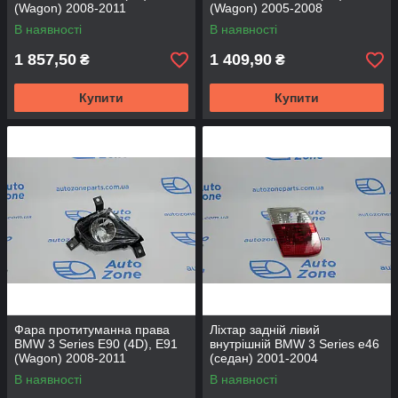
(Wagon) 2008-2011
(Wagon) 2005-2008
63177199893 - DEPO
63176948374 - DEPO
В наявності
В наявності
1 857,50
1 409,90
₴
₴
Купити
Купити
Фара протитуманна права
Ліхтар задній лівий
BMW 3 Series E90 (4D), E91
внутрішній BMW 3 Series e46
(Wagon) 2008-2011
(седан) 2001-2004
63177199894 - DEPO
63216910537 - DEPO
В наявності
В наявності