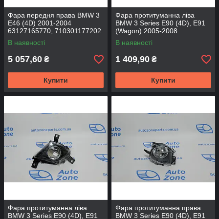
Фара передня права BMW 3
Фара протитуманна ліва
E46 (4D) 2001-2004
BMW 3 Series E90 (4D), E91
63127165770, 710301177202
(Wagon) 2005-2008
- DEPO
63176948373 - DEPO
В наявності
В наявності
5 057,60
1 409,90
₴
₴
Купити
Купити
Фара протитуманна ліва
Фара протитуманна права
BMW 3 Series E90 (4D), E91
BMW 3 Series E90 (4D), E91