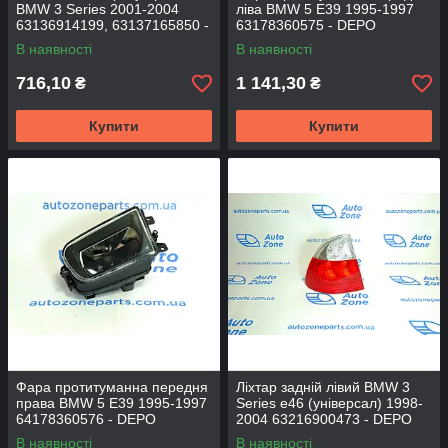
BMW 3 Series 2001-2004
ліва BMW 5 E39 1995-1997
63136914199, 63137165850 -
63178360575 - DEPO
DEPO
В наявності
В наявності
716,10
1 141,30
₴
₴
Купити
Купити
Фара протитуманна передня
Ліхтар задній лівий BMW 3
права BMW 5 E39 1995-1997
Series e46 (універсал) 1998-
64178360576 - DEPO
2004 63216900473 - DEPO
В наявності
В наявності