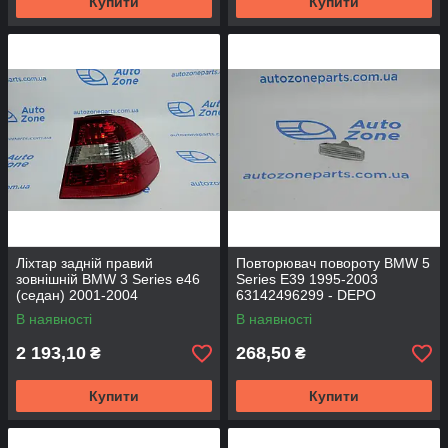
Купити
Купити
Ліхтар задній правий
Повторювач повороту BMW 5
зовнішній BMW 3 Series e46
Series Е39 1995-2003
(седан) 2001-2004
63142496299 - DEPO
63216946536 - DEPO
В наявності
В наявності
2 193,10
268,50
₴
₴
Купити
Купити