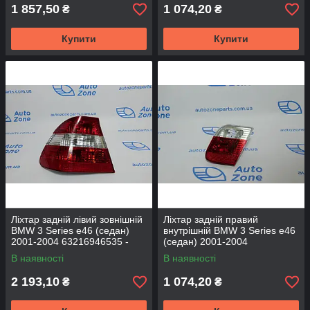
1 857,50
1 074,20
₴
₴
Купити
Купити
Ліхтар задній лівий зовнішній
Ліхтар задній правий
BMW 3 Series e46 (седан)
внутрішній BMW 3 Series e46
2001-2004 63216946535 -
(седан) 2001-2004
DEPO
63216910538 - DEPO
В наявності
В наявності
2 193,10
1 074,20
₴
₴