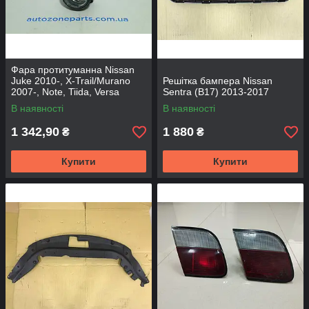
Фара протитуманна Nissan
Juke 2010-, X-Trail/Murano
Решітка бампера Nissan
2007-, Note, Tiida, Versa
Sentra (B17) 2013-2017
2006- 261508992B - DEPO
В наявності
В наявності
1 342,90
1 880
₴
₴
Купити
Купити