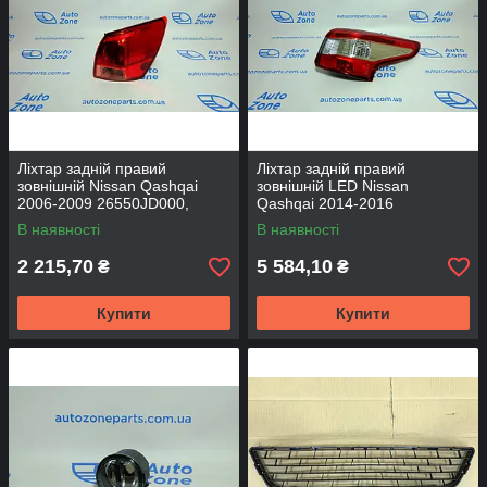
Ліхтар задній правий
Ліхтар задній правий
зовнішній Nissan Qashqai
зовнішній LED Nissan
2006-2009 26550JD000,
Qashqai 2014-2016
26550EY00A - DEPO
265554EA0A - DEPO
В наявності
В наявності
2 215,70
5 584,10
₴
₴
Купити
Купити