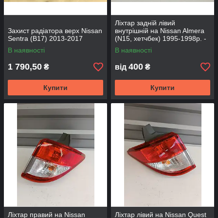
Ліхтар задній лівий
Захист радіатора верх Nissan
внутрішній на Nissan Almera
Sentra (B17) 2013-2017
(N15, хетчбек) 1995-1998р. -
265550N029
В наявності
В наявності
1 790,50
400
₴
від
₴
Купити
Купити
Ліхтар правий на Nissan
Ліхтар лівий на Nissan Quest