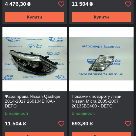
4 476,30
11 504
₴
₴
Купити
Купити
Фара права Nissan Qashqai
Покажчик повороту лівий
2014-2017 260104EH0A -
Nissan Micra 2005-2007
DEPO
26135BC400 - DEPO
В наявності
В наявності
11 504
693,80
₴
₴