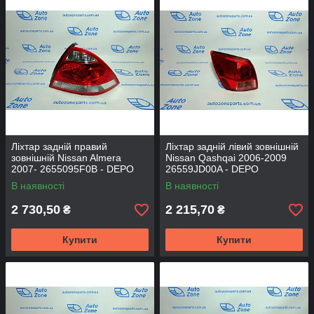
Ліхтар задній правий
Ліхтар задній лівий зовнішній
зовнішній Nissan Almera
Nissan Qashqai 2006-2009
2007- 2655095F0B - DEPO
26559JD00A - DEPO
В наявності
В наявності
2 730,50
2 215,70
₴
₴
Купити
Купити