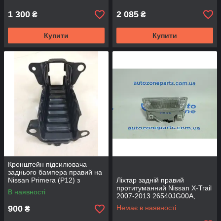
1 300
2 085
₴
₴
Купити
Купити
Кронштейн підсилювача
заднього бампера правий на
Nissan Primera (P12) з
Ліхтар задній правий
2002р.- 85210AU100 -
протитуманний Nissan X-Trail
В наявності
NISSAN
2007-2013 26540JG00A,
265401DA0A - DEPO
900
Немає в наявності
₴