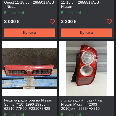
Quest 11-15 рр - 265501JA0B
11-15 р. - 265551JA0B -
- Nissan
Nissan
В наявності
В наявності
3 000
2 200
₴
₴
Купити
Купити
Решітка радіатора на Nissan
Ліхтар задній правий на
Sunny (Y10) 1990-1995р. -
Nissan Micra III (2003-
62310-77R00, F231073R28 -
2010)рік - 26554AX710 -
NISSAN
Nissan
В наявності
В наявності