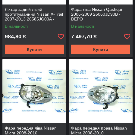
Ліхтар задній лівий
Фара ліва Nissan Qashqai
протитуманний Nissan X-Trail
2006-2009 26060JD90B -
2007-2013 26585JG00A -
DEPO
DEPO
В наявності
В наявності
984,80
7 497,70
₴
₴
Купити
Купити
Фара передня ліва Nissan
Фара передня права Nissan
Micra 2008-2010
Micra 2008-2010