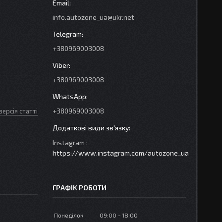
info.autozone_ua@ukr.net
+380969003008
+380969003008
+380969003008
версія статті
Instagram
https://www.instagram.com/autozone_ua
ГРАФІК РОБОТИ
Понеділок
09:00
18:00