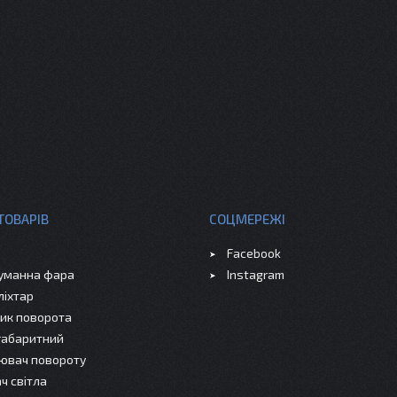
ТОВАРІВ
СОЦМЕРЕЖІ
Facebook
уманна фара
Instagram
ліхтар
ик поворота
 габаритний
ювач повороту
ч світла