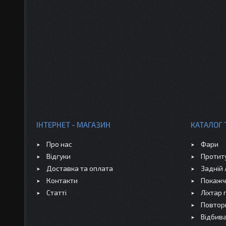
ІНТЕРНЕТ - МАГАЗИН
КАТАЛОГ 
Про нас
Фари
Відгуки
Протит
Доставка та оплата
Задній 
Контакти
Покажч
Статті
Ліхтар
Повтор
Відбива