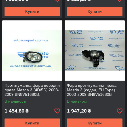
Купити
Купити
Протитуманна фара передня
Фара протитуманна права
права Mazda 3 (4D/5D) 2003-
Mazda 3 (седан, EU Type)
2009 BN8V51680B,
2003-2009 BN8V51680B -
BP4KV7220F - DEPO
DEPO
В наявності
В наявності
1 454,80
1 947,20
₴
₴
Купити
Купити