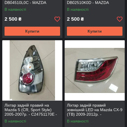
DB04510L0C - MAZDA
DB02510K0D - MAZDA
В наявності
В наявності
2 500
2 500
₴
₴
Купити
Купити
Ліхтар задній правий на
Ліхтар задній правий
Mazda 5 (CR, Sport Style)
зовнішній LED на Mazda CX-9
2005-2007р. - C24751170E -
(TB) 2009-2012р. -
MAZDA
TE7751150D
В наявності
В наявності