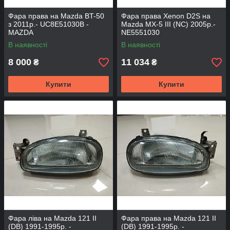
Фара права на Mazda BT-50
Фара права Xenon D2S на
з 2011р.- UC8E51030B -
Mazda MX-5 III (NC) 2005р.-
MAZDA
NE5551030
В наявності
В наявності
8 000
11 034
₴
₴
Купити
Купити
Фара ліва на Mazda 121 II
Фара права на Mazda 121 II
(DB) 1991-1995р. -
(DB) 1991-1995р. -