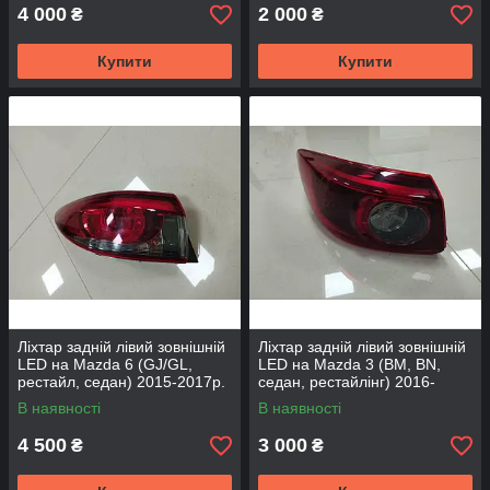
4 000
2 000
₴
₴
Купити
Купити
Ліхтар задній лівий зовнішній
Ліхтар задній лівий зовнішній
LED на Mazda 6 (GJ/GL,
LED на Mazda 3 (BM, BN,
рестайл, седан) 2015-2017р.
седан, рестайлінг) 2016-
- GJA151160
2019р. - B53W51160 - MAZDA
В наявності
В наявності
4 500
3 000
₴
₴