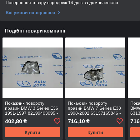
Повернення товару впродовж 14 днів за домовленістю
Всі умови повернення
Подібні товари компанії
Покажчик повороту
Покажчик повороту
Пока
правий BMW 3 Series Е36
правий BMW 7 Series Е38
BMW 
1991-1997 82199403095 -
1998-2002 63137165846 -
6313
DEPO
DEPO
631
402,80
716,10
716
₴
₴
Купити
Купити