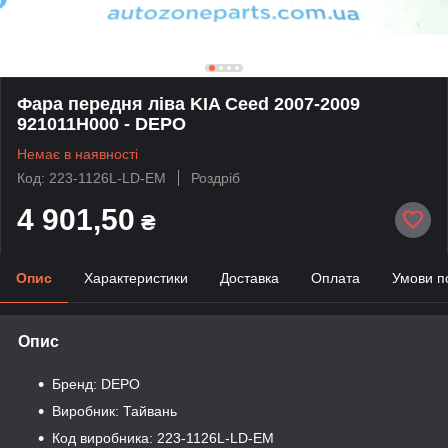
Фара передня ліва KIA Ceed 2007-2009
921011H000 - DEPO
Немає в наявності
Код: 223-1126L-LD-EM
Роздріб
4 901,50
₴
Опис
Характеристики
Доставка
Оплата
Умови п
Опис
Бренд: DEPO
Виробник: Тайвань
Код виробника: 223-1126L-LD-EM