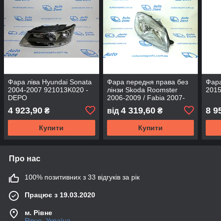
Фара ліва Hyundai Sonata
Фара передня права без
Фара
2004-2007 921013K020 -
лінзи Skoda Roomster
2015
DEPO
2006-2009 / Fabia 2007-
2009 5J1941018 - DEPO
4 923,90
4 319,60
8 9
₴
від
₴
Купити
Купити
Про нас
100% позитивних з 33 відгуків за рік
Працює з 19.03.2020
м. Рівне
Рівне, Україна