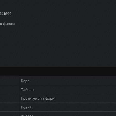
0941699
ою фарою
Depo
Тайвань
Протитуманні фари
Новий
Аналог