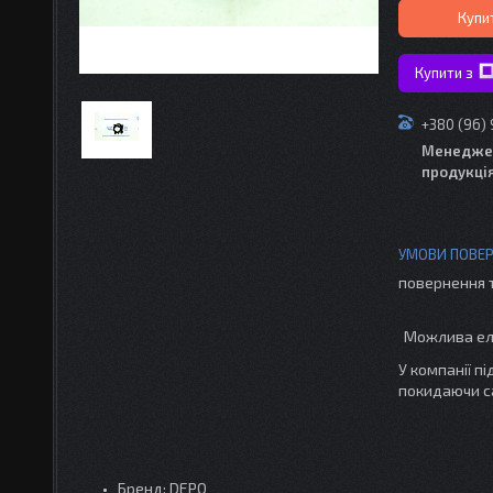
Купи
Купити з
+380 (96)
Менедже
продукці
повернення 
У компанії п
покидаючи с
Бренд: DEPO