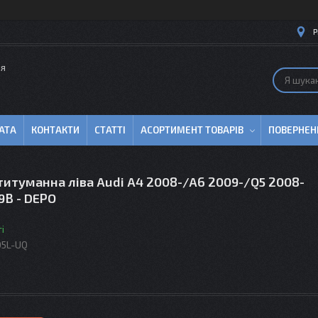
Р
ля
АТА
КОНТАКТИ
СТАТТІ
АСОРТИМЕНТ ТОВАРІВ
ПОВЕРНЕН
итуманна ліва Audi A4 2008-/A6 2009-/Q5 2008-
9B - DEPO
і
05L-UQ