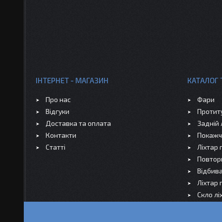
ІНТЕРНЕТ - МАГАЗИН
КАТАЛОГ 
Про нас
Фари
Відгуки
Протит
Доставка та оплата
Задній 
Контакти
Покажч
Статті
Ліхтар
Повтор
Відбива
Ліхтар 
Скло лі