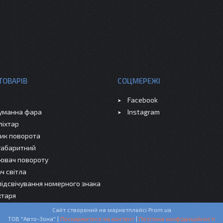
ТОВАРІВ
СОЦМЕРЕЖІ
Facebook
уманна фара
Instagram
ліхтар
ик поворота
 габаритний
ювач повороту
ч світла
підсвічування номерного знака
хтаря
Сайт створений на маркетплейсі
Prom.ua
ТОВ "Авто-Зона" |
Поскаржитися на контент
|
Політика конфіденційності