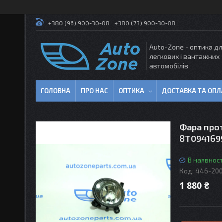
+380 (96) 900-30-08
+380 (73) 900-30-08
Auto-Zone - оптика д
легкових і вантажних
автомобілів
ГОЛОВНА
ПРО НАС
ОПТИКА
ДОСТАВКА ТА ОПЛ
Фара прот
8T094169
В наявност
Код:
446-20
1 880 ₴