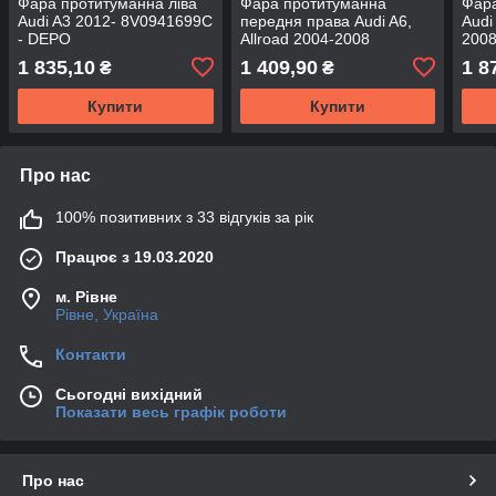
Фара протитуманна ліва
Фара протитуманна
Фара
Audi A3 2012- 8V0941699C
передня права Audi A6,
Audi
- DEPO
Allroad 2004-2008
2008
4F0941700 - DEPO
1 835,10
1 409,90
1 8
₴
₴
Купити
Купити
Про нас
100% позитивних з 33 відгуків за рік
Працює з 19.03.2020
м. Рівне
Рівне, Україна
Контакти
Сьогодні вихідний
Показати весь графік роботи
Про нас