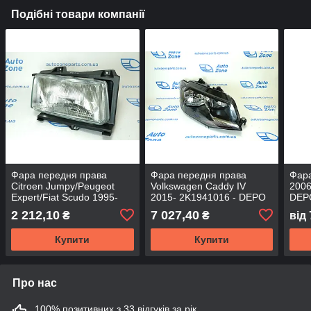
Подібні товари компанії
Фара передня права
Фара передня права
Фара
Citroen Jumpy/Peugeot
Volkswagen Caddy IV
2006
Expert/Fiat Scudo 1995-
2015- 2K1941016 - DEPO
DEP
2003 6205AK, 1474267080
2 212,10
7 027,40
₴
₴
від
- DEPO
Купити
Купити
Про нас
100% позитивних з 33 відгуків за рік