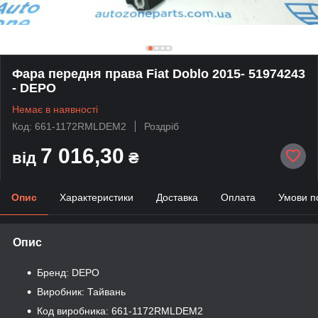
Фара передня права Fiat Doblo 2015- 51974243
- DEPO
Немає в наявності
Код: 661-1172RMLDEM2
Роздріб
7 016,30
від
₴
Опис
Характеристики
Доставка
Оплата
Умови п
Опис
Бренд: DEPO
Виробник: Тайвань
Код виробника: 661-1172RMLDEM2