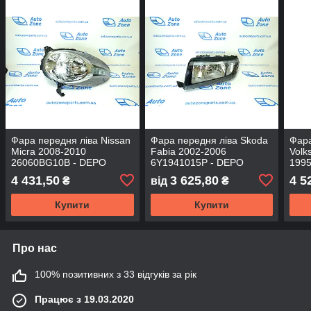
Фара передня ліва Nissan
Фара передня ліва Skoda
Фара
Micra 2008-2010
Fabia 2002-2006
Volk
26060BG10B - DEPO
6Y1941015P - DEPO
1995
8673
4 431,50
3 625,80
4 5
₴
від
₴
Купити
Купити
Про нас
100% позитивних з 33 відгуків за рік
Працює з 19.03.2020