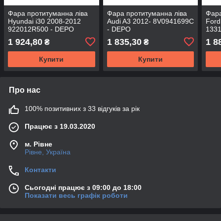
Фара протитуманна ліва
Фара протитуманна ліва
Фара
Hyundai i30 2008-2012
Audi A3 2012- 8V0941699C
Ford
922012R500 - DEPO
- DEPO
133
1 924,80
1 835,30
1 8
₴
₴
Купити
Купити
Про нас
100% позитивних з 33 відгуків за рік
Працює з 19.03.2020
м. Рівне
Рівне, Україна
Контакти
Сьогодні працює з 09:00 до 18:00
Показати весь графік роботи