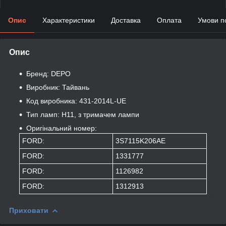
Опис
Характеристики
Доставка
Оплата
Умови п
Опис
Бренд: DEPO
Виробник: Тайвань
Код виробника: 431-2014L-UE
Тип ламп: Н11, з тримачем лампи
Оригінальний номер:
FORD:
3S7115K206AE
FORD:
1331777
FORD:
1126982
FORD:
1312913
Приховати