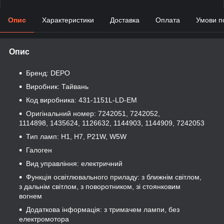
Опис
Характеристики
Доставка
Оплата
Умови п
Опис
Бренд: DEPO
Виробник: Тайвань
Код виробника: 431-1151L-LD-EM
Оригінальний номер: 7242051, 7242052,
1114898, 1435624, 1126632, 1144903, 1144909, 7242053
Тип ламп: H1, H7, P21W, W5W
Галоген
Вид управління: електричний
Функція освітлювального приладу: з ближнім світлом,
з дальнім світлом, з поворотником, зі стоянковим
вогнем
Додаткова інформація: з тримачем лампи, без
електромотора