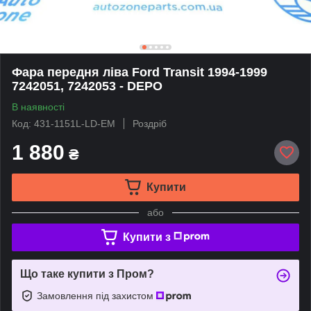
Фара передня ліва Ford Transit 1994-1999
7242051, 7242053 - DEPO
В наявності
Код: 431-1151L-LD-EM
Роздріб
1 880
₴
Купити
або
Купити з
Що таке купити з Пром?
Замовлення під захистом