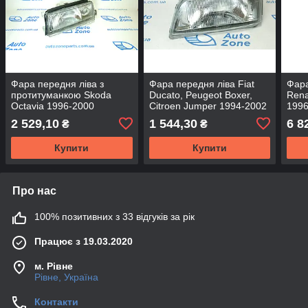
Фара передня ліва з
Фара передня ліва Fiat
Фара
протитуманкою Skoda
Ducato, Peugeot Boxer,
Rena
Octavia 1996-2000
Citroen Jumper 1994-2002
1996
1U1941017A - DEPO
1301150080 - DEPO
Midl
2 529,10
1 544,30
6 8
₴
₴
Купити
Купити
Про нас
100% позитивних з 33 відгуків за рік
Працює з 19.03.2020
м. Рівне
Рівне, Україна
Контакти