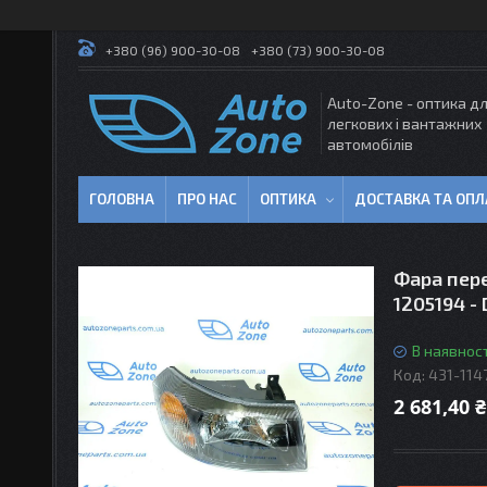
+380 (96) 900-30-08
+380 (73) 900-30-08
Auto-Zone - оптика д
легкових і вантажних
автомобілів
ГОЛОВНА
ПРО НАС
ОПТИКА
ДОСТАВКА ТА ОПЛ
Фара пере
1205194 -
В наявност
Код:
431-114
2 681,40 ₴