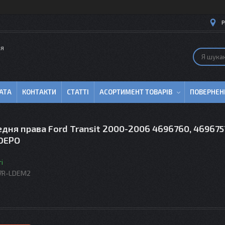
Р
ля
АТА
КОНТАКТИ
СТАТТІ
АСОРТИМЕНТ ТОВАРІВ
ПОВЕРНЕН
дня права Ford Transit 2000-2006 4696760, 469675
 DEPO
і
7R-LDEM2