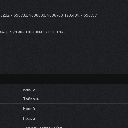
95292, 4696783, 4696800, 4696760, 1205194, 4696757
ора регулювання дальності світла
Аналог
Тайвань
Новий
Права
Легковий автомобіль