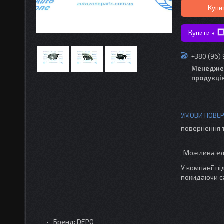
Купи
Купити з
+380 (96)
Менедже
продукці
повернення 
У компанії п
покидаючи с
Бренд: DEPO