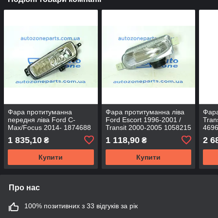
Фара протитуманна
Фара протитуманна ліва
Фара
передня ліва Ford C-
Ford Escort 1996-2001 /
Tran
Max/Focus 2014- 1874688
Transit 2000-2005 1058215
4696
- DEPO
- DEPO
120
1 835,10
1 118,90
2 6
₴
₴
Купити
Купити
Про нас
100% позитивних з 33 відгуків за рік