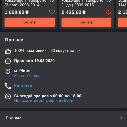
Volkswagen Transporter T5
Volkswagen Transporter T5
Scan
(2 gate) 2003-2014
(1 дв.) 2009-2015
114/
7H0945096L - DEPO
7E5945095D - DEPO
1996
1 608,80
2 435,60
2 1
₴
₴
DEP
Купити
Купити
Про нас
100% позитивних з 33 відгуків за рік
Працює з 19.03.2020
м. Рівне
Рівне, Україна
Контакти
Сьогодні працює з 09:00 до 18:00
Показати весь графік роботи
Про нас