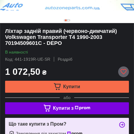
Ліхтар задній правий (червоно-димчатий)
Volkswagen Transporter T4 1990-2003
70194509601C - DEPO
В наявності
Код: 441-1919R-UE-SR
Роздріб
1 072,50
₴
Купити
або
Купити з
Що таке купити з Пром?
Замовлення під захистом