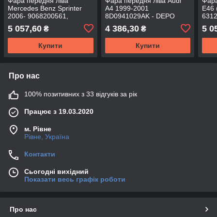
Фара передня ліва
Фара передня ліва Audi
Фара
Mercedes Benz Sprinter
A4 1999-2001
E46 
2006- 9068200561,
8D0941029AK - DEPO
6312
A9068200661 - DEPO
710
5 057,60
4 386,30
5 0
₴
₴
Купити
Купити
Про нас
100% позитивних з 33 відгуків за рік
Працює з 19.03.2020
м. Рівне
Рівне, Україна
Контакти
Сьогодні вихідний
Показати весь графік роботи
Про нас