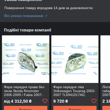
Повернення товару впродовж 14 днів за домовленістю
Всі умови повернення
Подібні товари компанії
Фара передня права без
Фара передня ліва
Ліхт
лінзи Skoda Roomster
Volkswagen Touareg 2002-
габа
2006-2009 / Fabia 2007-
2007 7L6941017AG,
2007
2009 5J1941018 - DEPO
7L6941017BG - DEPO
DEP
4 312,50
9 720
2 1
від
₴
₴
Купити
Купити