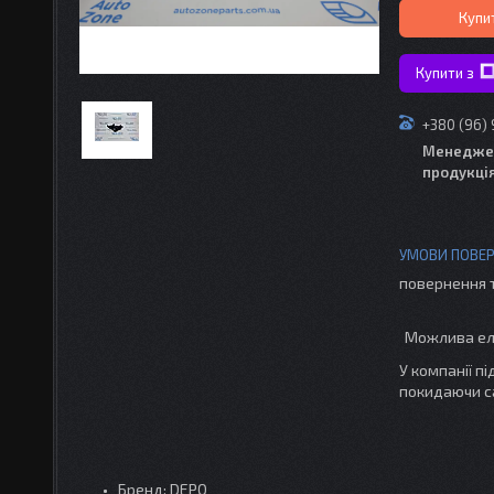
Купи
Купити з
+380 (96)
Менедже
продукці
повернення 
У компанії п
покидаючи с
Бренд: DEPO