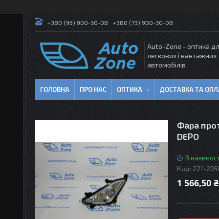
+380 (96) 900-30-08
+380 (73) 900-30-08
Auto-Zone - оптика д
легкових і вантажних
автомобілів
ГОЛОВНА
ПРО НАС
ОПТИКА
ДОСТАВКА ТА ОПЛ
Фара прот
DEPO
В наявност
Код:
221-205
1 566,50 ₴