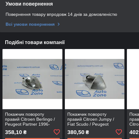
Умови повернення
Повернення товару впродовж 14 днів за домовленістю
Всі умови повернення
Подібні товари компанії
Покажчик повороту
Покажчик повороту
Пока
правий Citroen Berlingo /
правий Citroen Jumpy /
прав
Peugeot Partner 1996-
Fiat Scudo / Peugeot
Citr
2002 630380 - DEPO
Expert 1995-2003 630355,
Boxe
358,10
380,50
402
₴
₴
9406303537 - DEPO
630