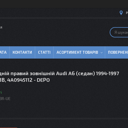
Р
ля
АТА
КОНТАКТИ
СТАТТІ
АСОРТИМЕНТ ТОВАРІВ
ПОВЕРНЕН
дній правий зовнішній Audi A6 (седан) 1994-1997
B, 4A0945112 - DEPO
і
3R-UE