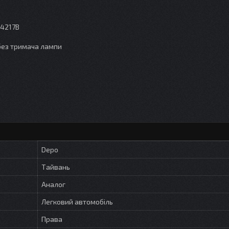
54217B
без тримача лампи
Depo
Тайвань
Аналог
Легковий автомобіль
Права