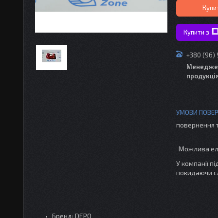
Купи
Купити з
+380 (96)
Менедже
продукці
повернення 
У компанії п
покидаючи с
Бренд: DEPO