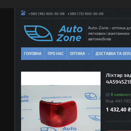
+380 (96) 900-30-08
+380 (73) 900-30-08
Auto-Zone - оптика д
легкових і вантажних
автомобілів
ГОЛОВНА
ПРО НАС
ОПТИКА
ДОСТАВКА ТА ОПЛ
Ліхтар за
4A5945218
В наявност
Код:
441-192
1 432,40 ₴